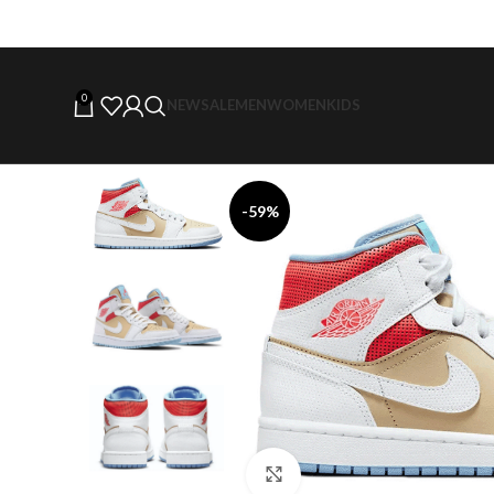
0
NEW
SALE
MEN
WOMEN
KIDS
-59%
Click to enlarge