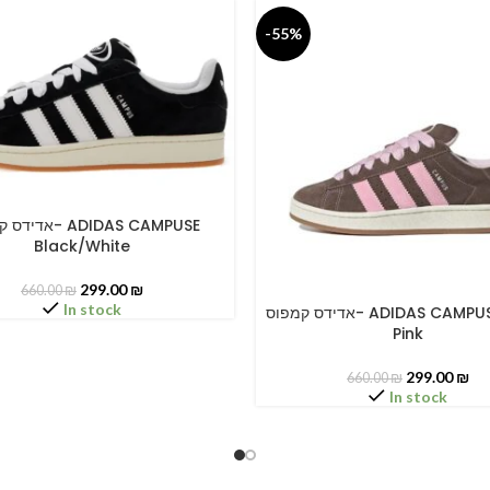
-55%
א- ADIDAS CAMPUSE
PTIONS
Black/White
299.00
₪
660.00
₪
In stock
אדידס קמפוס- ADIDAS CAMPUSE Clear
SELECT OPTIONS
Pink
299.00
₪
660.00
₪
In stock