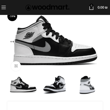
0
0.00
₪
-59%
Click to enlarge