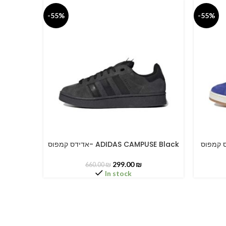
-55%
-55%
אדידס קמפוס- ADIDAS CAMPUSE Black
SELECT OPTIONS
SELECT O
299.00
₪
660.00
₪
In stock