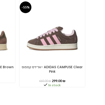
-55%
-55%
אדידס קמפוס- ADIDAS CAMPUSE Clear
MPUSE Brown
SELECT OPTIONS
SELECT O
Pink
299.00
₪
660.00
₪
In stock