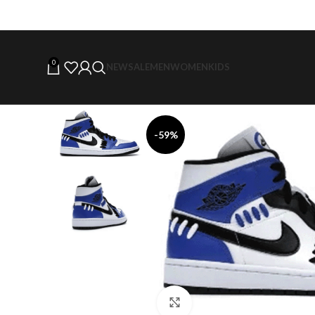
0
NEW
SALE
MEN
WOMEN
KIDS
-59%
Click to enlarge