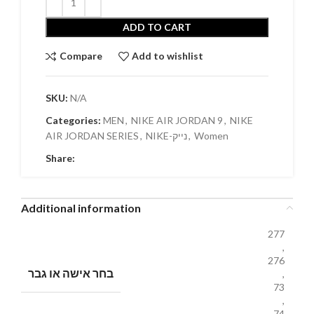
ADD TO CART
Compare
Add to wishlist
SKU:
N/A
Categories:
MEN
,
NIKE AIR JORDAN 9
,
NIKE
AIR JORDAN SERIES
,
NIKE-נייק
,
Women
Share:
Additional information
277
,
276
בחר אישה או גבר
,
73
,
74