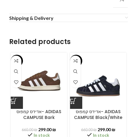
Shipping & Delivery
Related products
-55%
-55%
-5
ס
אדידס קמפוס- ADIDAS
אדידס קמפוס- ADIDAS
CAMPUSE Bark
CAMPUSE Black/White
C
299.00
₪
299.00
₪
660.00
₪
660.00
₪
In stock
In stock