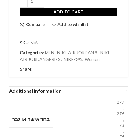
ADD TO CART
Compare
Add to wishlist
SKU:
N/A
Categories:
MEN
,
NIKE AIR JORDAN 9
,
NIKE
AIR JORDAN SERIES
,
NIKE-נייק
,
Women
Share:
Additional information
277
,
276
בחר אישה או גבר
,
73
,
74