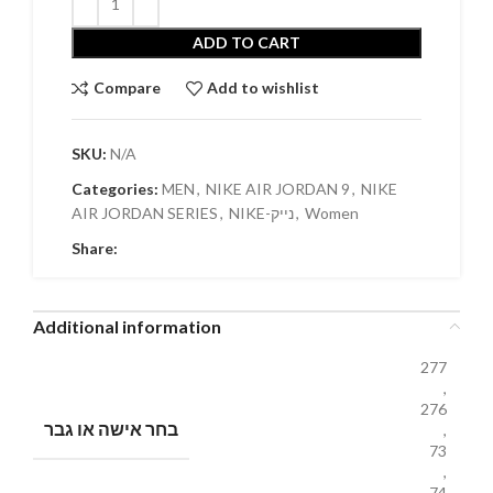
ADD TO CART
Compare
Add to wishlist
SKU:
N/A
Categories:
MEN
,
NIKE AIR JORDAN 9
,
NIKE
AIR JORDAN SERIES
,
NIKE-נייק
,
Women
Share:
Additional information
277
,
276
בחר אישה או גבר
,
73
,
74