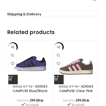
Shipping & Delivery
Related products
-55%
-55%
-5
ס
אדידס קמפוס- ADIDAS
אדידס קמפוס- ADIDAS
CAMPUSE Blue/Black
CAMPUSE Clear Pink
C
299.00
₪
299.00
₪
660.00
₪
660.00
₪
In stock
In stock