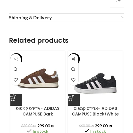
Shipping & Delivery
Related products
-55%
-55%
-5
ס
אדידס קמפוס- ADIDAS
אדידס קמפוס- ADIDAS
CAMPUSE Bark
CAMPUSE Black/White
299.00
₪
299.00
₪
660.00
₪
660.00
₪
In stock
In stock