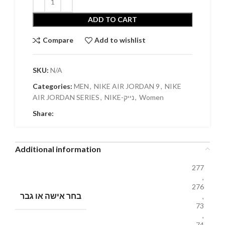
ADD TO CART
Compare
Add to wishlist
SKU:
N/A
Categories:
MEN
,
NIKE AIR JORDAN 9
,
NIKE
AIR JORDAN SERIES
,
NIKE-נייק
,
Women
Share:
Additional information
277
,
276
בחר אישה או גבר
,
73
,
74