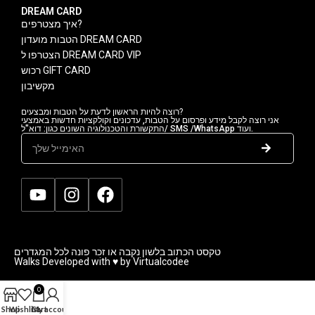
DREAM CARD
איך מצטרפים?
הטבות מועדון DREAM CARD
הצטרפו ל DREAM CARD VIP
רכוש GIFT CARD
מקשיבון
רוצה להיות הראשון לדעת על הטבות ומבצעים?
אני רוצה לקבל מידע ופרסום על הטבות, עדכונים וקולקציות חדשות באמצעי
התקשורת והטכנולוגיה השונים כגון: דוא"ל/ SMS /WhatsApp ועוד.
טקסט הכתוב בלשון נקבה או זכר פונה לכל המגדרים
Walks Developed with ♥ by Virtualcodee
0
Shop
Wishlist
Cart
My account