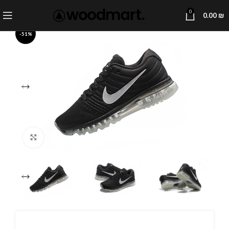
0
0.00
₪
-51%
Click to enlarge