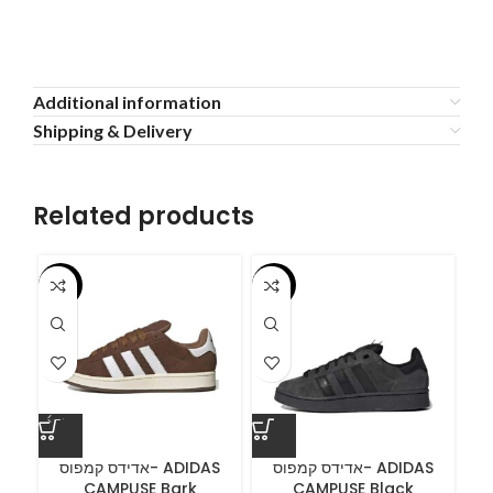
Additional information
Shipping & Delivery
Related products
-55%
-55%
-5
ס
אדידס קמפוס- ADIDAS
אדידס קמפוס- ADIDAS
CAMPUSE Bark
CAMPUSE Black
C