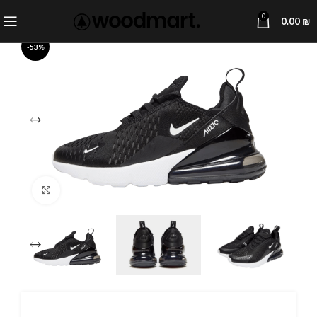
0
0.00
₪
-53%
Click to enlarge