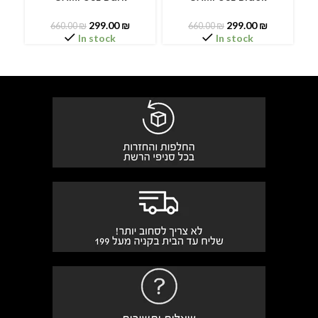
299.00
₪
299.00
₪
660.00
₪
660.00
₪
In stock
In stock