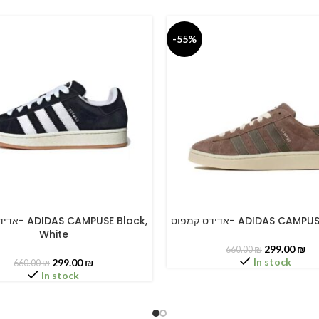
-55%
אדידס קמפוס- ADIDAS CA
PUSE Black,
PTIONS
SELECT OPTIONS
White
299.00
₪
660.00
₪
In stock
299.00
₪
660.00
₪
In stock