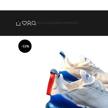
0
NEW
SALE
MEN
WOMEN
KIDS
-53%