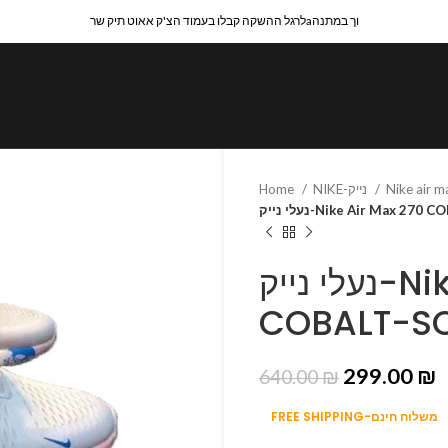
לרגל ההשקה קבלו בעמוד הצ'ק אאוט תיק שרaוך במתנה
Home
NIKE-נייק
Nike air 
נעלי נייק-Nike Air Max 2
נעלי נייק-Nike Air Max 270
COBALT-SO
299.00
₪
640.00
₪
FREE SHIPPING-משלוח חינם