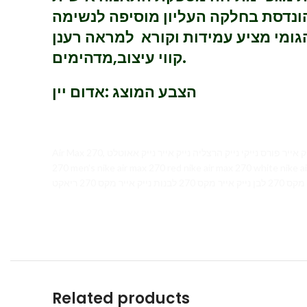
נדסת בחלקה העליון מוסיפה לנשימה
קווי עיצוב,מדהימים.
הצבע המוצג :אדום יין
Air Max 270, נייר נייק עודפים נייק אייר פורס נייקי נייק הרצליה נייק אייר נייק אאוטלט nike outlet ONLINE חיפה חולון ISRAEL בילו חיפה MADRID זכרון חוצות המפרץ nike air max 270 women’s nike air max
270 men’s nike air max 270 red nike air max 270 white nike air max 270 black nike 
Related products