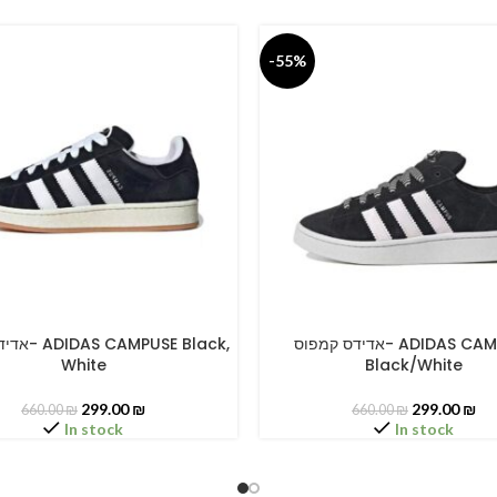
-55%
אדידס קמפוס- ADIDAS CAMPUSE
PUSE Black,
PTIONS
SELECT OPTIONS
White
Black/White
299.00
₪
299.00
₪
660.00
₪
660.00
₪
In stock
In stock