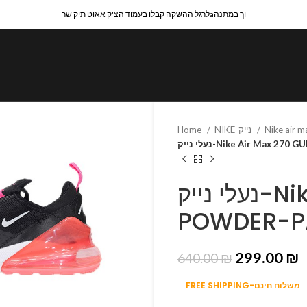
לרגל ההשקה קבלו בעמוד הצ'ק אאוט תיק שרaוך במתנה
Home
NIKE-נייק
Nike air 
נעלי נייק-Nike Air Max
נעלי נייק-Nike Air Max 270 GUN
POWDER-PA
299.00
₪
640.00
₪
FREE SHIPPING-משלוח חינם