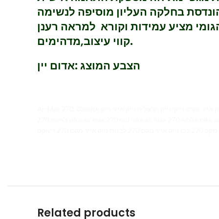
נדסת בחלקה העליון מוסיפה לנשימה
קווי עיצוב,מדהימים.
הצבע המוצג :אדום יין
Air Max 270, נייר נייק עודפים נייק אייר פורס נייקי נייק הרצליה נייק אייר נייק אאוטלט nike outlet ONLINE חיפה חולון ISRAEL בילו חיפה MADRID זכרון חוצות המפרץ nike air max 270 women’s nike air max
270 men’s nike air max 270 red nike air max 270 white nike air max 270 black nike 
Related products