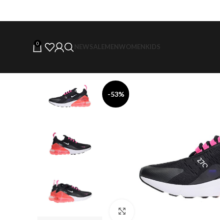
0
NEW
SALE
MEN
WOMEN
KIDS
-53%
Click to enlarge