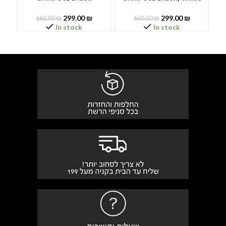
299.00
₪
299.00
₪
660.00
₪
660.00
₪
In stock
In stock