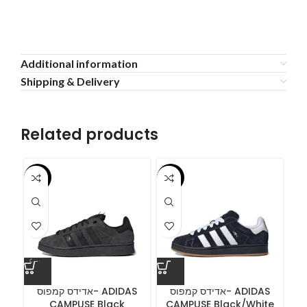
Additional information
Shipping & Delivery
Related products
-55%
-55%
-5
ס
אדידס קמפוס- ADIDAS
אדידס קמפוס- ADIDAS
CAMPUSE Black
CAMPUSE Black/White
C