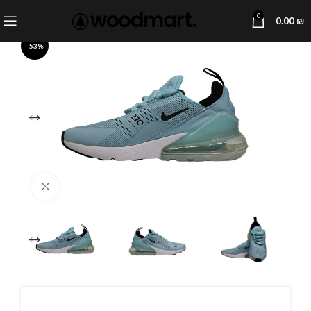
0
0.00
₪
-53%
Click to enlarge