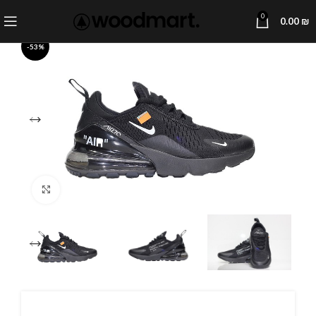
0
0.00
₪
-53%
Click to enlarge