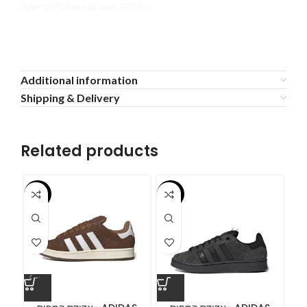
270 ריאקט Nike air max 270 זאפ
Additional information
Shipping & Delivery
Related products
-55%
-55%
-5