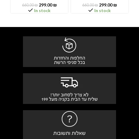
299.00
₪
299.00
₪
660.00
₪
660.00
₪
In stock
In stock