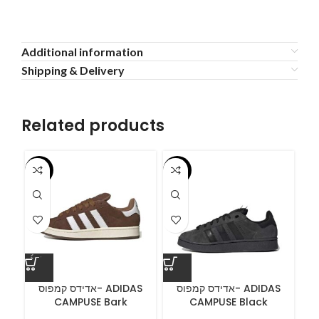
Additional information
Shipping & Delivery
Related products
-55%
-55%
-5
ס
אדידס קמפוס- ADIDAS
אדידס קמפוס- ADIDAS
CAMPUSE Bark
CAMPUSE Black
C