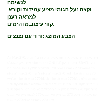
לנשימה
וקצה נעל הגומי מציע עמידות וקורא
למראה רענן
קווי עיצוב,מדהימים.
הצבע המוצג :ורוד עם נצנצים
Air Max 270, נייר נייק עודפים נייק אייר פורס נייקי נייק הרצליה נייק
אייר נייק אאוטלט nike outlet ONLINE חיפה חולון ISRAEL בילו
חיפה MADRID זכרון חוצות המפרץ nike air max 270 women’s
nike air max 270 men’s nike air max 270 red nike air max 270
white nike air max 270 black nike air max 270 kids nike air max
270 flyknit nike air max 270 react נייק אייר מקס 270 גברים נייק
אייר מקס 270 לילדים נייק אייר מקס 270 נשים נייק אייר מקס 270
זאפ נייק אייר מקס 270 לבן נייק אייר מקס 270 לבנות נייק אייר מקס
270 ריאקט Nike air max 270 זאפ