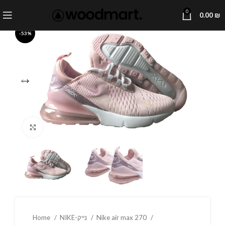
0
0.00
₪
-53%
Click to enlarge
Home
NIKE-נייק
Nike air max 270