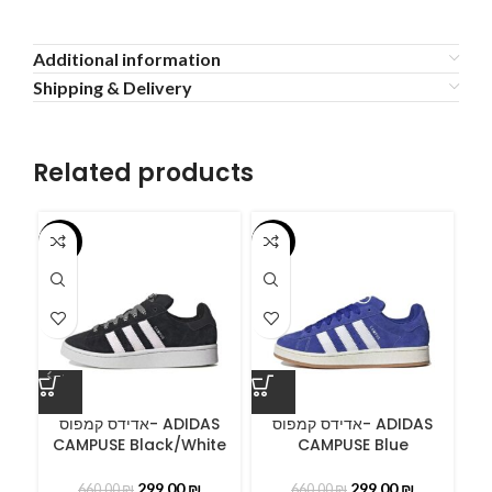
Additional information
Shipping & Delivery
Related products
-55%
-55%
-5
ס
אדידס קמפוס- ADIDAS
אדידס קמפוס- ADIDAS
CAMPUSE Black/White
CAMPUSE Blue
299.00
₪
299.00
₪
660.00
₪
660.00
₪