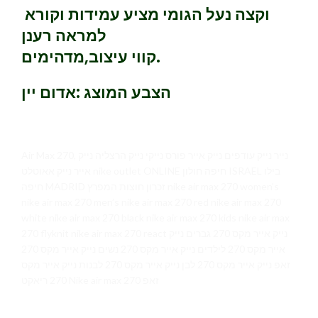
וקצה נעל הגומי מציע עמידות וקורא
למראה רענן
קווי עיצוב,מדהימים.
הצבע המוצג :אדום יין
Air Max 270, נייר נייק עודפים נייק אייר פורס נייקי נייק הרצליה נייק
אייר נייק אאוטלט nike outlet ONLINE חיפה חולון ISRAEL בילו
חיפה MADRID זכרון חוצות המפרץ nike air max 270 women’s
nike air max 270 men’s nike air max 270 red nike air max 270
white nike air max 270 black nike air max 270 kids nike air max
270 flyknit nike air max 270 react נייק אייר מקס 270 גברים נייק
אייר מקס 270 לילדים נייק אייר מקס 270 נשים נייק אייר מקס 270
זאפ נייק אייר מקס 270 לבן נייק אייר מקס 270 לבנות נייק אייר מקס
270 ריאקט Nike air max 270 זאפ