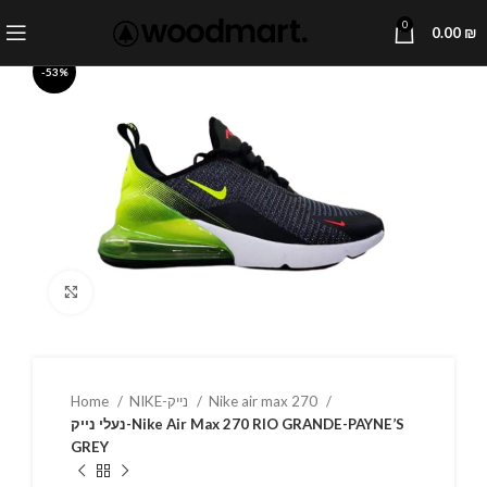
0
0.00
₪
-53%
Click to enlarge
Home
NIKE-נייק
Nike air max 270
נעלי נייק-Nike Air Max 270 RIO GRANDE-PAYNE’S
GREY