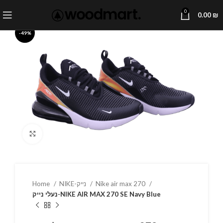
0
0.00
₪
-49%
Click to enlarge
Home
NIKE-נייק
Nike air max 270
נעלי נייק-NIKE AIR MAX 270 SE Navy Blue