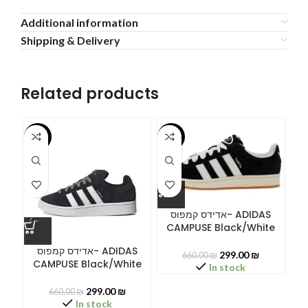
Additional information
Shipping & Delivery
Related products
-55%
-55%
-5
אדידס קמפוס- ADIDAS
CAMPUSE Black/White
ס
אדידס קמפוס- ADIDAS
299.00
₪
660.00
₪
CAMPUSE Black/White
In stock
299.00
₪
660.00
₪
In stock