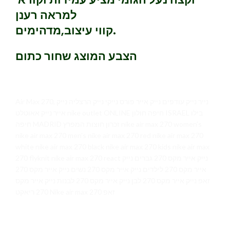
למראה רענן
קווי עיצוב,מדהימים.
הצבע המוצג שחור כתום
Air Max 270, נייר נייק עודפים נייק אייר פורס נייקי נייק הרצליה נייק
אייר נייק אאוטלט nike outlet ONLINE חיפה חולון ISRAEL בילו
חיפה MADRID זכרון חוצות המפרץ nike air max 270 women’s
nike air max 270 men’s nike air max 270 red nike air max 270
white nike air max 270 black nike air max 270 kids nike air max
270 flyknit nike air max 270 react נייק אייר מקס 270 גברים נייק
אייר מקס 270 לילדים נייק אייר מקס 270 נשים נייק אייר מקס 270
זאפ נייק אייר מקס 270 לבן נייק אייר מקס 270 לבנות נייק אייר מקס
270 ריאקט Nike air max 270 זאפ