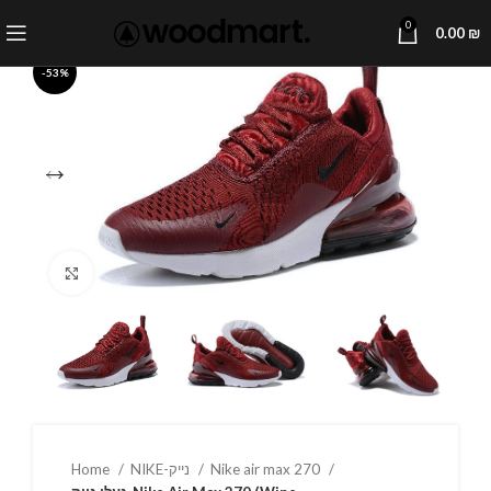
0
0.00
₪
-53%
Click to enlarge
Home
NIKE-נייק
Nike air max 270