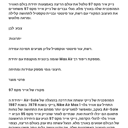
נייק איר מקס 97 טלטל את עולם הריצה באמצעות יחידת בולם האוויר
המהפכנית שלה באורך מלא. נעלי גברים של נייק אייר מקס 97 משחזרים
את העיצוב המקורי עם רשת, עור סינטטי ובניית טקסטיל לתחושה קלילה
ומראה מלוטש.
צבע: לבן
:יתרונות
רשת, עור סינטטי וטקסטיל עליון מציעים תמיכה עמידה.
שומה בינונית מוקצפת עם יחידת Max Air מספקת ריפוד רך.
חיצוני גומי מספק עמידות ומתיחה.
פרטי מוצר
מקורו של אייר מקס 97
יחידת ה- Air-Sole המהפכנית של נייקי עשתה את דרכה בהנעלה של
נייקי בשנת 1978. בשנת 1987, Nike Air Max 1 התחיל עם אוויר גלוי
בעקב, ומאפשר למעריצים יותר מסתם את התחושה של נוחות Air-Sole
– פתאום הם יכלו לראות זאת. שנתיים לאחר שהנייק אייר מקס 95 הביא
אוויר גלוי לרגלי הקדמה, נייקי אייר מקס 97 הגיע עם היחידה הראשונה
של הבולם זעזועים באורך מלא. הנעל עשתה נתז ענק בעולם הריצה, כצפוי
מקווי העיצוב האפקטיים שלה. וזה עדיין עושה גלים יותר משני עשורים