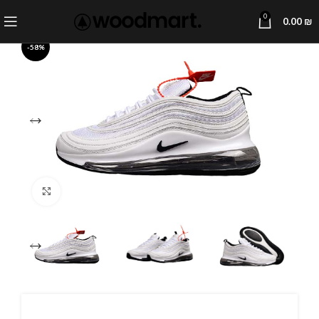
0
0.00
₪
-58%
Click to enlarge