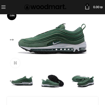
0
0.00
₪
-58%
Click to enlarge