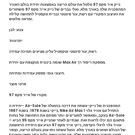
נייק איר מקס 97 טלטל את עולם הריצה באמצעות יחידת בולם האוויר
המהפכנית שלה באורך מלא. נעלי גברים של נייק אייר מקס 97 משחזרים
את העיצוב המקורי עם רשת, עור סינטטי ובניית טקסטיל לתחושה קלילה
ומראה מלוטש.
צבע: לבן
:יתרונות
רשת, עור סינטטי וטקסטיל עליון מציעים תמיכה עמידה.
שומה בינונית מוקצפת עם יחידת Max Air מספקת ריפוד רך.
חיצוני גומי מספק עמידות ומתיחה.
פרטי מוצר
מקורו של אייר מקס 97
יחידת ה- Air-Sole המהפכנית של נייקי עשתה את דרכה בהנעלה של
נייקי בשנת 1978. בשנת 1987, Nike Air Max 1 התחיל עם אוויר גלוי
בעקב, ומאפשר למעריצים יותר מסתם את התחושה של נוחות Air-Sole
– פתאום הם יכלו לראות זאת. שנתיים לאחר שהנייק אייר מקס 95 הביא
אוויר גלוי לרגלי הקדמה, נייקי אייר מקס 97 הגיע עם היחידה הראשונה
של הבולם זעזועים באורך מלא. הנעל עשתה נתז ענק בעולם הריצה, כצפוי
מקווי העיצוב האפקטיים שלה. וזה עדיין עושה גלים יותר משני עשורים