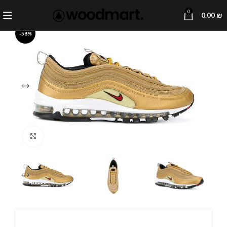
0
0.00
₪
-58%
Click to enlarge