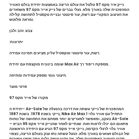
נייק איר מקס 97 טלטל את עולם הריצה באמצעות יחידת בולם האוויר
המהפכנית שלה באורך מלא. נעלי גברים של נייק אייר מקס 97 משחזרים
את העיצוב המקורי עם רשת, עור סינטטי ובניית טקסטיל לתחושה קלילה
ומראה מלוטש.
צבע: זהב ולבן
:יתרונות
רשת, עור סינטטי וטקסטיל עליון מציעים תמיכה עמידה.
שומה בינונית מוקצפת עם יחידת Max Air מספקת ריפוד רך.
חיצוני גומי מספק עמידות ומתיחה.
פרטי מוצר
מקורו של אייר מקס 97
יחידת ה- Air-Sole המהפכנית של נייקי עשתה את דרכה בהנעלה של
נייקי בשנת 1978. בשנת 1987, Nike Air Max 1 התחיל עם אוויר גלוי
בעקב, ומאפשר למעריצים יותר מסתם את התחושה של נוחות Air-Sole
– פתאום הם יכלו לראות זאת. שנתיים לאחר שהנייק אייר מקס 95 הביא
אוויר גלוי לרגלי הקדמה, נייקי אייר מקס 97 הגיע עם היחידה הראשונה
של הבולם זעזועים באורך מלא. הנעל עשתה נתז ענק בעולם הריצה, כצפוי
מקווי העיצוב האפקטיים שלה. וזה עדיין עושה גלים יותר משני עשורים