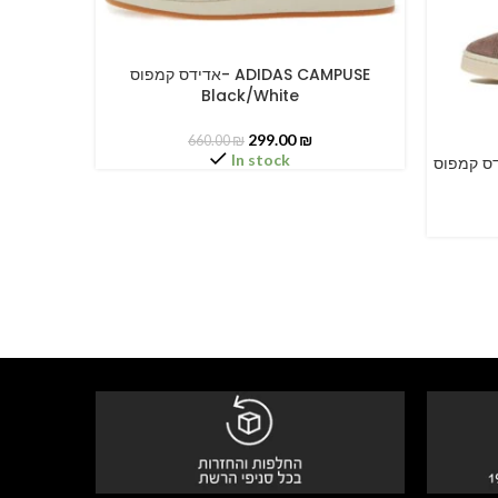
אדידס קמפוס- ADIDAS CAMPUSE
SELECT OPTIONS
Black/White
299.00
₪
660.00
₪
In stock
SELECT O