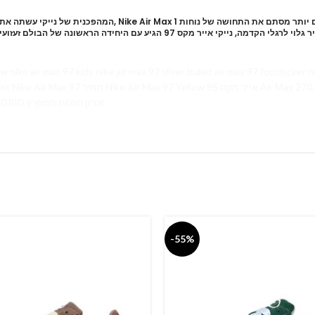
הם יכלו לראות זאת. שנתיים לאחר שהנייק אייר מקס 95 הביא אוויר גלוי לרגלי הקדמ
e air max 97 kids nike air max 97 silver bullet air max 97 footlocker nike air max 
אאוטלט nike outlet ONLINE חיפה חולון ISRAEL בילו חיפה MADRID זכרון חוצות המפרץ
-55%