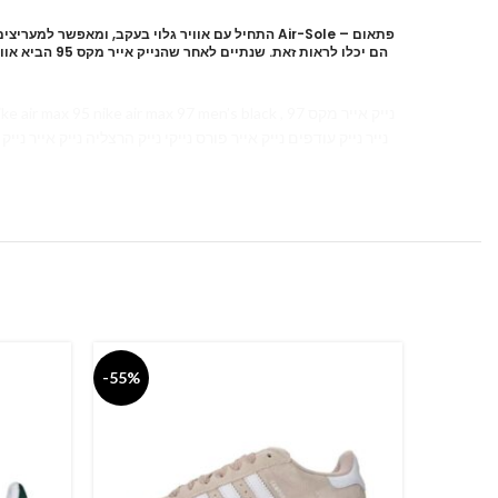
95 nike air max 97 men’s black , נייק אייר מקס 97
-55%
-55%