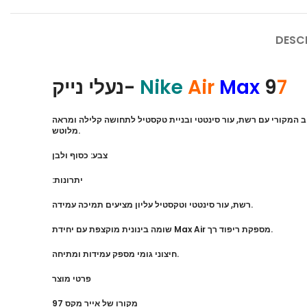
DESC
נעלי נייק-
Nike
Air
Max
9
7
יחידת בולם האוויר המהפכנית שלה באורך מלא. נעלי גברים של נייק אייר מקס 97 משחזרים את העיצוב המקורי עם רשת, עור סינטטי ובניית טקסטיל לתחושה קלילה ומראה
מלוטש.
צבע: כסוף ולבן
:יתרונות
רשת, עור סינטטי וטקסטיל עליון מציעים תמיכה עמידה.
שומה בינונית מוקצפת עם יחידת Max Air מספקת ריפוד רך.
חיצוני גומי מספק עמידות ומתיחה.
פרטי מוצר
מקורו של אייר מקס 97