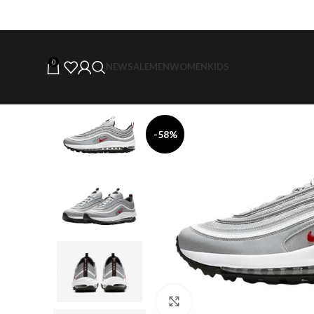
0
NEW
SALE
MEN
WOMEN
KIDS
-58%
Click to enlarge