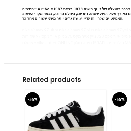
יחידת ה- Air-Sole המהפכנית של נייקי עשתה את דרכה בהנעלה של נייקי בשנת 1978. בשנת 1987, Nike Air Max 1 התחיל עם אוויר גלוי בעקב, ומאפשר למעריצים יותר מסתם את התחושה של נוחות Air-Sole – פתאום
ה, נייקי אייר מקס 97 הגיע עם היחידה הראשונה של הבולם זעזועים באורך מלא. הנעל עשתה נתז ענק בעולם הריצה, כצפוי מקווי העיצוב
האפקטיים שלה. וזה עדיין עושה גלים יותר משני עשורים אחר כך.
nike air max 97 ultra nike air max 97 plus nike air max 97 yellow nik
זאפ נייק אייר מקס 720 נייק אייר מקס 270 נייק אייר מקס 97 שחורות Nike Air Max 97 מחיר Nike Air Max 97 Yellow אייר מקס 95 Air Max 270, נייר נייק עודפים נייק אייר פורס נייקי נייק הרצליה נייק אייר נייק
Related products
-55%
-55%