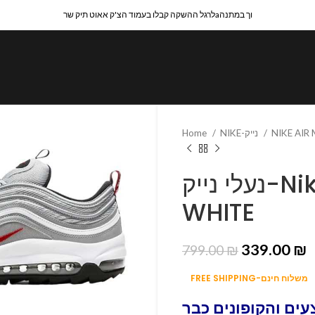
לרגל ההשקה קבלו בעמוד הצ'ק אאוט תיק שרaוך במתנה
Home
NIKE-נייק
NIKE AIR
נעלי נייק-Nike Air Max 97 SILVER
WHITE
339.00
₪
799.00
₪
FREE SHIPPING-משלוח חינם
ים והקופונים כבר