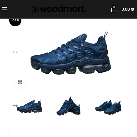
0
0.00
₪
-57%
Click to enlarge