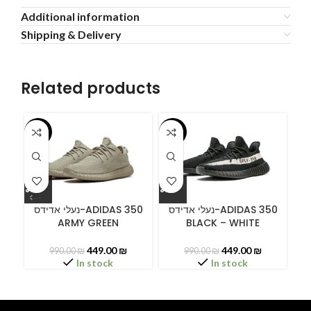
Additional information
Shipping & Delivery
Related products
-55%
-55%
-5
ידס
נעלי אדידס-ADIDAS 350
נעלי אדידס-ADIDAS 350
ARMY GREEN
BLACK – WHITE
B
449.00
₪
449.00
₪
990.00
₪
990.00
₪
In stock
In stock