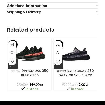
Additional information
Shipping & Delivery
Related products
-55%
-55%
-5
ידס
נעלי אדידס-ADIDAS 350
נעלי אדידס-ADIDAS 350
BLACK RED
DARK GRAY – BLACK
449.00
₪
449.00
₪
990.00
₪
990.00
₪
In stock
In stock