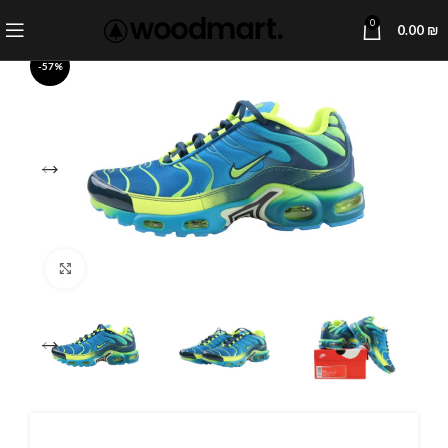
0
0.00
₪
-57%
Click to enlarge