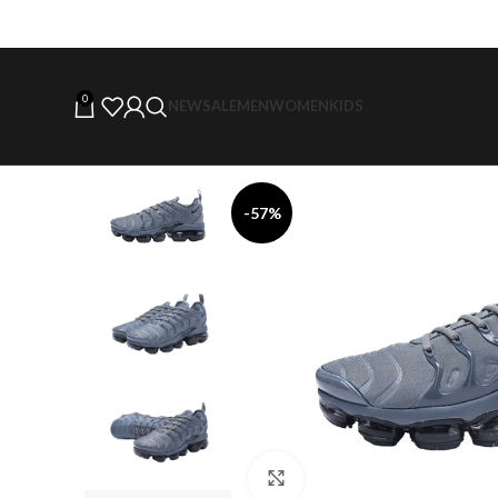
0
NEW
SALE
MEN
WOMEN
KIDS
-57%
Click to enlarge