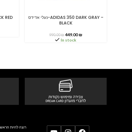
נעלי אדידס-ADIDAS 350 DARK GRAY –
LACK RED
SELECT OPTIONS
SELECT O
BLACK
449.00
₪
990.00
₪
In stock
רוצה להיות הראשו