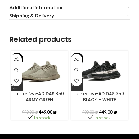
Additional information
Shipping & Delivery
Related products
-55%
-55%
-5
ידס
נעלי אדידס-ADIDAS 350
נעלי אדידס-ADIDAS 350
ARMY GREEN
BLACK – WHITE
449.00
₪
449.00
₪
990.00
₪
990.00
₪
In stock
In stock