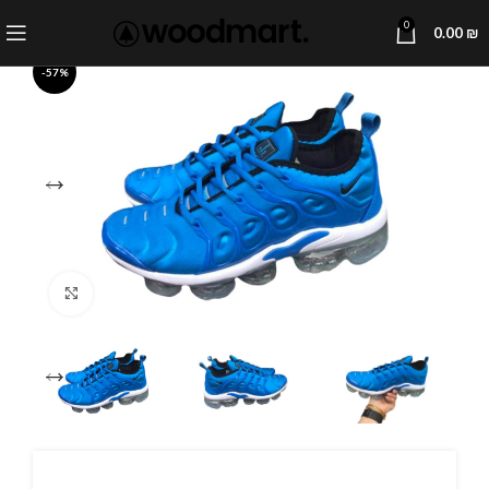
0
0.00
₪
-57%
Click to enlarge