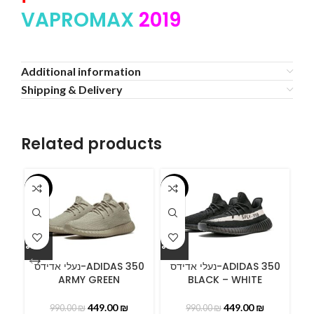
VAPROMAX
2019
Additional information
Shipping & Delivery
Related products
-55%
-55%
-5
ידס
נעלי אדידס-ADIDAS 350
נעלי אדידס-ADIDAS 350
ARMY GREEN
BLACK – WHITE
B
449.00
₪
449.00
₪
990.00
₪
990.00
₪