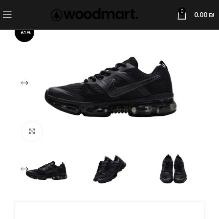
0
0.00
₪
-61%
Click to enlarge