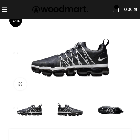
0
0.00
₪
-61%
Click to enlarge