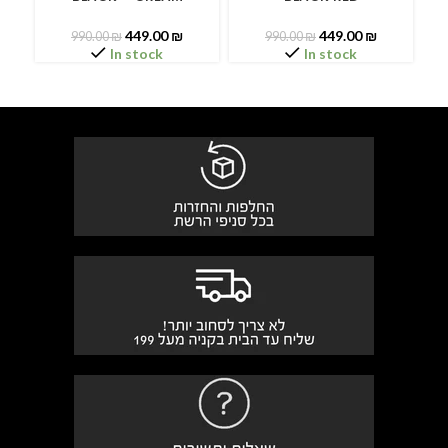
449.00
₪
449.00
₪
990.00
₪
990.00
₪
In stock
In stock