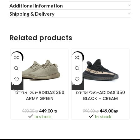
Additional information
Shipping & Delivery
Related products
-55%
-55%
-5
ידס
נעלי אדידס-ADIDAS 350
נעלי אדידס-ADIDAS 350
ARMY GREEN
BLACK – CREAM
449.00
₪
449.00
₪
990.00
₪
990.00
₪
In stock
In stock