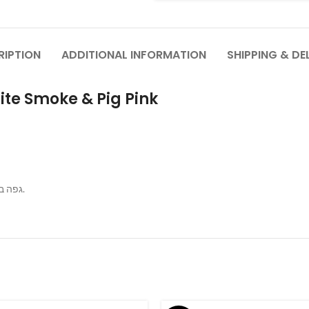
RIPTION
ADDITIONAL INFORMATION
SHIPPING & DE
 -White Smoke & Pig Pink
גפה בשילוב עור ובד, סוליית פנימית נוחה במיוחד, סולייה חיצונית מגומי.