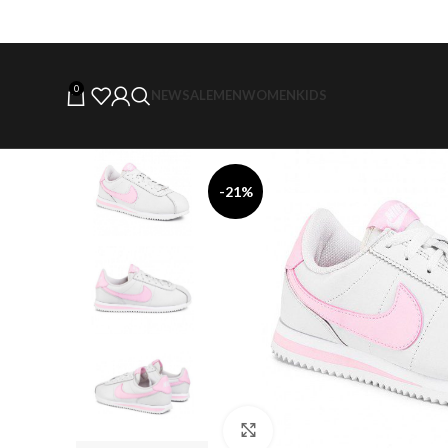
0
NEW
SALE
MEN
WOMEN
KIDS
-21%
Click to enlarge