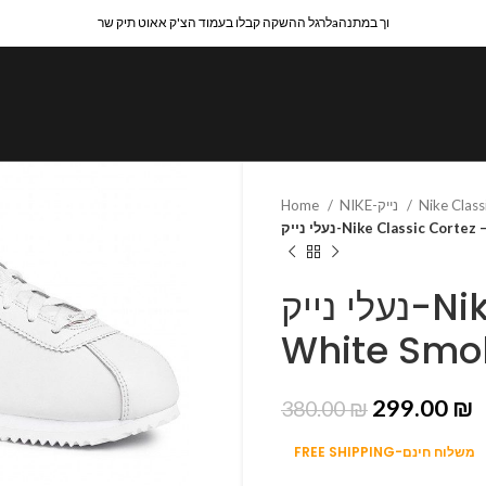
לרגל ההשקה קבלו בעמוד הצ'ק אאוט תיק שרaוך במתנה
Home
NIKE-נייק
Nike Class
נעלי נייק-Nike Classic Co
נעלי נייק-Nike Classic Cortez –
White Smok
299.00
₪
380.00
₪
FREE SHIPPING-משלוח חינם