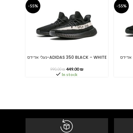
-55%
-55%
נעלי אדידס-ADIDAS 350 BLACK – WHITE
SELECT OPTIONS
SELECT O
449.00
₪
990.00
₪
In stock