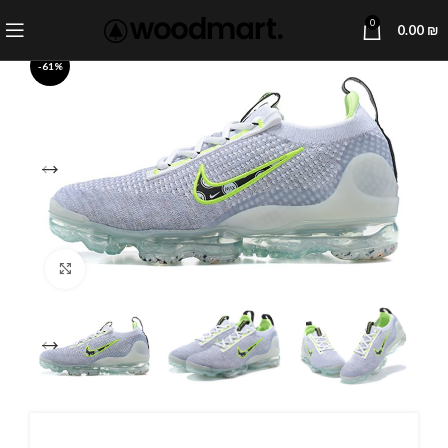
0
0.00
₪
-61%
Click to enlarge