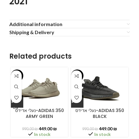
2021
Additional information
Shipping & Delivery
Related products
-55%
-55%
-5
ידס
נעלי אדידס-ADIDAS 350
נעלי אדידס-ADIDAS 350
ARMY GREEN
BLACK
449.00
₪
449.00
₪
990.00
₪
990.00
₪
In stock
In stock