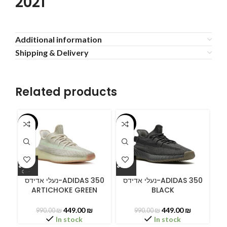
2021
Additional information
Shipping & Delivery
Related products
-55%
-55%
-5
ידס
נעלי אדידס-ADIDAS 350
נעלי אדידס-ADIDAS 350
ARTICHOKE GREEN
BLACK
449.00
₪
449.00
₪
990.00
₪
990.00
₪
In stock
In stock