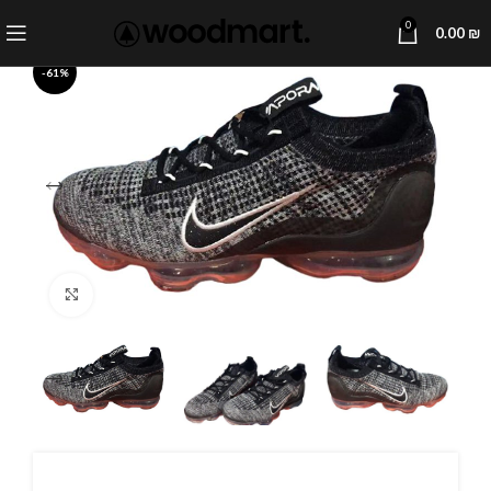
0
0.00
₪
-61%
Click to enlarge