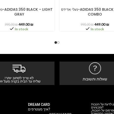
נעלי אדידס-ADIDAS 350 BLACK – WHITE
LIGHT
PTIONS
SELECT OPTIONS
GRAY
COMBO
449.00
₪
449.00
₪
990.00
₪
990.00
₪
In stock
In stock
DREAM CARD
ן לדעת על הטבות
ומבצעים?
איך מצטרפים?
 ופרסום על הטבות
 באמצעי התקשורת