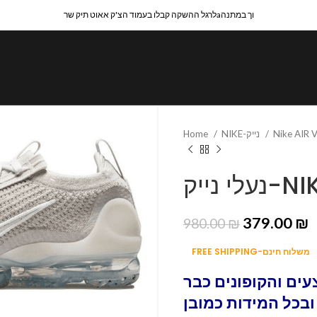
לרגל ההשקה קבלו בעמוד הצ'ק אאוט תיק שרaוך במתנה
Home
NIKE-נייק
Nike AIR
 נייק
379.00
₪
980.00
₪
FREE SHIPPING-משלוח חינם
ים והקופונים כבר
ובכל המידות כמובן