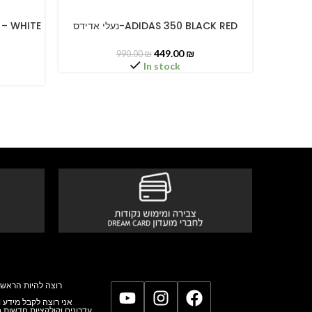
נעלי אדידס-ADIDAS 350 BLACK RED
SELECT OPTIONS
SELECT O
449.00
₪
990.00
₪
In stock
רוצה להיות הראשו
אני רוצה לקבל מידע,
עדכונים וקולקציות חדשות