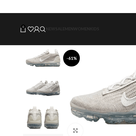
0
NEW
SALE
MEN
WOMEN
KIDS
-61%
Click to enlarge