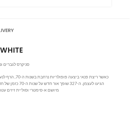
LIVERY
WHITE
סניקרס לגברים ונשים.
כאשר ריצת פ
הגיעו לעצמן. ה
והאמיתית, מיתוג ‘N’ מיושם א-סימטרי וסוליית זיזים עטופה בהשראת שבילים, ה-327 מספק לא פחות מאשר דמיון מחודש לחלוטין של מורשת הריצה