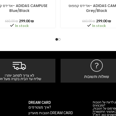
אדידס קמפוס- ADIDAS CAMPUSE
א- ADIDAS CAMPUSE
PTIONS
SELECT OPTIONS
Blue/Black
Grey/Black
299.00
₪
299.00
₪
660.00
₪
660.00
₪
In stock
In stock
DREAM CARD
ן לדעת על הטבות
ומבצעים?
איך מצטרפים?
 ופרסום על הטבות
 באמצעי התקשורת
הטבות מועדון DREAM CARD
ה השונים כגון: דוא"ל