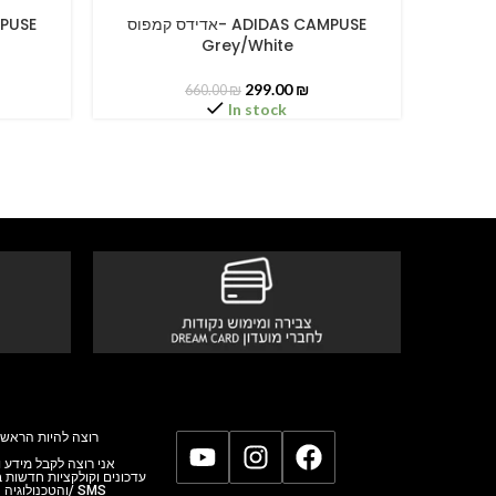
אדידס קמפוס
אדידס קמפוס- ADIDAS CAMPUSE
SELECT OPTIONS
SELECT O
Grey/White
299.00
₪
660.00
₪
In stock
רוצה להיות הראשו
אני רוצה לקבל מידע,
עדכונים וקולקציות חדשות
והטכנולוגי/ SMS