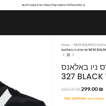
לרגל ההשקה קבלו בעמוד הצ'ק אאוט תיק שרaוך במתנה
Home
יקרס ניו באלאנס
סניקרס ניו באלאנס NE
327 BLACK
299.00
₪
660.00
₪
FREE SHIPPING-משלוח חינם