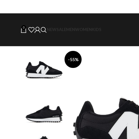
0
NEW
SALE
MEN
WOMEN
KIDS
-55%