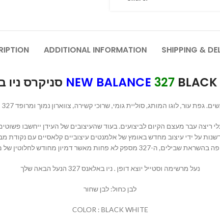
RIPTION
ADDITIONAL INFORMATION
SHIPPING & DE
סניקרס ניו באלאנס
NEW BALANCE
327
BLACK 
NEW BALANCE 327  גפת עור, לוגו המותג, סוליית גומי, שרוכי קשירה, צווארון נמוך ומרופד
נאי ביצעה פופולריות נרחבת בשנות ה-70, הרף לנעלי ריצה עבר מעצם הקיום לביצועים. בעוד שהעיצובים ש
-327 שופך אור חדש על שנות ה-70 כזמן של חדשנות על ידי עיצוב מחדש באומץ של אלמנטים עיצוביים קלא
נעל מרשימה וסטייל יוצא דופן . ניו באלאנס 327 הנעל הבאה שלך
לבן כחול: לבן שחור
COLOR : BLACK WHITE