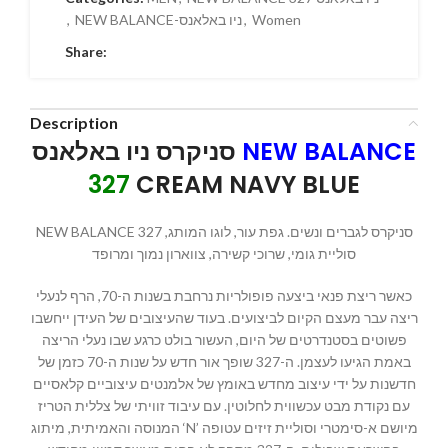
Women
,
NEW BALANCE-ניו באלאנס
,
Share:
Description
NEW BALANCE
סניקרס ניו באלאנס
327
CREAM NAVY BLUE
NEW BALANCE 327 סניקרס לגברים ונשים. גפת עור, לוגו המותג,
סוליית גומי, שרוכי קשירה, צווארון נמוך ומרופד
כאשר ריצת פנאי ביצעה פופולריות נרחבת בשנות ה-70, הרף לנעלי
ריצה עבר מעצם הקיום לביצועים. בעוד שהעיצובים של העידן ייחשבו
פשוטים בסטנדרטים של היום, העשור בולט כרגע שבו נעלי הריצה
באמת הגיעו לעצמן. ה-327 שופך אור חדש על שנות ה-70 כזמן של
חדשנות על ידי עיצוב מחדש באומץ של אלמנטים עיצוביים קלאסיים
עם נקודת מבט עכשווית לחלוטין. עם עיבוד זוויתי של צללית הטריז
המנוסה והאמיתית, מיתוג ‘N’ מיושם א-סימטרי וסוליית זיזים עטופה