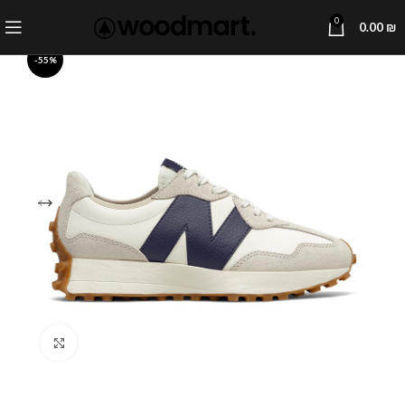
0
0.00
₪
-55%
Click to enlarge