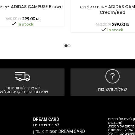
אדידס קמפוס- ADIDAS CAMPUSE
אדידס קמפוס- ADIDAS CAMPUSE Brown
PTIONS
SELECT OPTIONS
Cream/Red
299.00
₪
660.00
₪
In stock
299.00
₪
660.00
₪
In stock
DREAM CARD
ן לדעת על הטבות
ומבצעים?
איך מצטרפים?
 ופרסום על הטבות
 באמצעי התקשורת
הטבות מועדון DREAM CARD
ה השונים כגון: דוא"ל