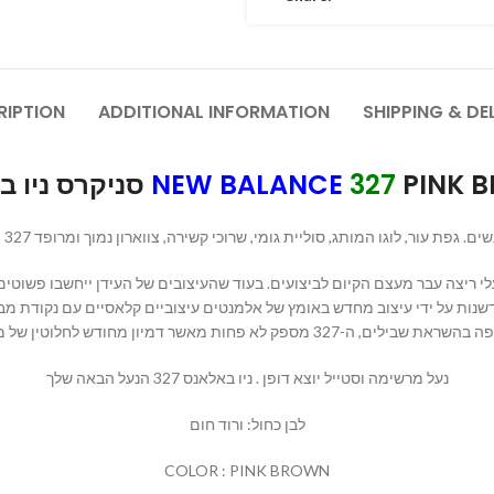
RIPTION
ADDITIONAL INFORMATION
SHIPPING & DE
סניקרס ניו באלאנס
NEW BALANCE
327
PINK 
NEW BALANCE 327  גפת עור, לוגו המותג, סוליית גומי, שרוכי קשירה, צווארון נמוך ומרופד
נאי ביצעה פופולריות נרחבת בשנות ה-70, הרף לנעלי ריצה עבר מעצם הקיום לביצועים. בעוד שהעיצובים ש
-327 שופך אור חדש על שנות ה-70 כזמן של חדשנות על ידי עיצוב מחדש באומץ של אלמנטים עיצוביים קלא
והאמיתית, מיתוג ‘N’ מיון מחודש לחלוטין של מורשת הריצה
נעל מרשימה וסטייל יוצא דופן . ניו באלאנס 327 הנעל הבאה שלך
לבן כחול: ורוד חום
COLOR : PINK BROWN