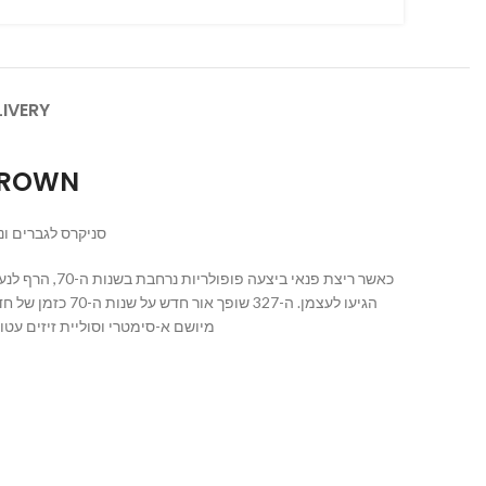
LIVERY
BROWN
סניקרס לגברים ונשים.
כאשר ריצת פ
הגיעו לעצמן. ה
מיושם א-סימטרי וסוליית זיזים עטופה בהשראת שבילים, ה-327 מספק לא פחות מאשר ד