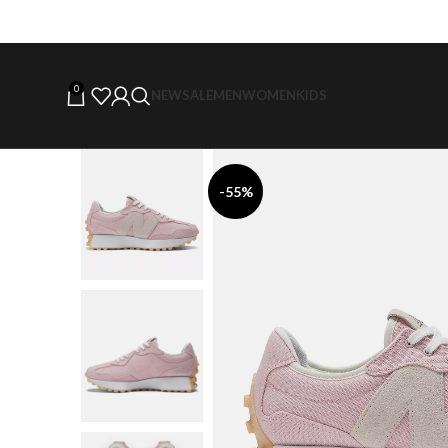
0
NEW
SALE
MEN
WOMEN
KIDS
-55%