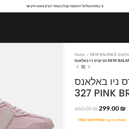
לרגל ההשקה קבלו בעמוד הצ'ק אאוט תיק שרaוך במתנה
Home
יקרס ניו באלאנס
סניקרס ניו באלאנס NE
327 PINK 
299.00
₪
660.00
₪
FREE SHIPPING-משלוח חינם