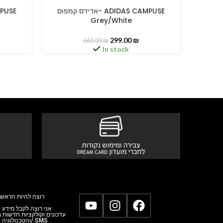
אדידס קמפוס
אדידס קמפוס- ADIDAS CAMPUSE
SELECT OPTIONS
SELECT O
Grey/White
299.00
₪
660.00
₪
In stock
רוצה להיות הראשו
אני רוצה לקבל מידע,
עדכונים וקולקציות חדשות
והטכנולוגי/ SMS