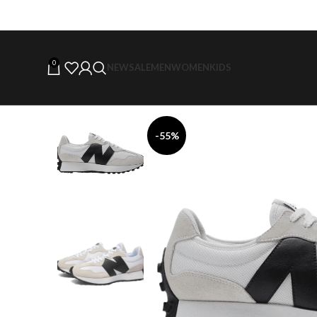
0
NEW
SALE
MEN
WOMEN
KIDS
-55%