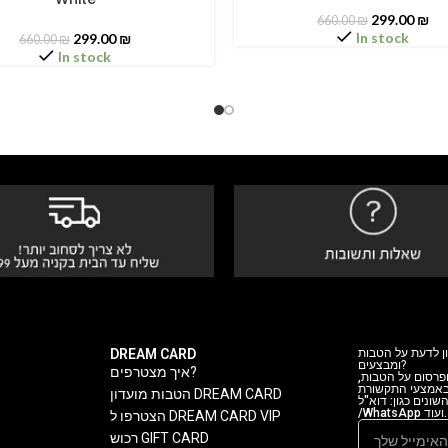
299.00
₪
660.00
₪
In stock
299.00
₪
660.00
₪
In stock
DREAM CARD
ן לדעת על הטבות
ומבצעים?
איך מצטרפים?
 ופרסום על הטבות
 באמצעי התקשורת
הטבות מועדון DREAM CARD
ה השונים כגון: דוא"ל
/WhatsApp ועוד.
הצטרפו ל DREAM CARD VIP
רכוש GIFT CARD