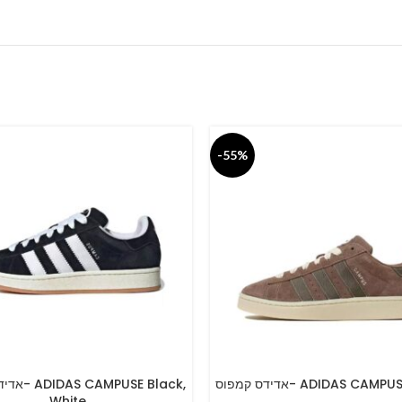
-55%
אדידס קמפוס- ADIDAS CA
PUSE Black,
PTIONS
SELECT OPTIONS
White