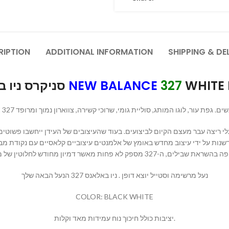
RIPTION
ADDITIONAL INFORMATION
SHIPPING & DE
סניקרס ניו באלאנס
NEW BALANCE
327
WHITE 
NEW BALANCE 327  גפת עור, לוגו המותג, סוליית גומי, שרוכי קשירה, צווארון נמוך ומרופד
נאי ביצעה פופולריות נרחבת בשנות ה-70, הרף לנעלי ריצה עבר מעצם הקיום לביצועים. בעוד שהעיצובים ש
-327 שופך אור חדש על שנות ה-70 כזמן של חדשנות על ידי עיצוב מחדש באומץ של אלמנטים עיצוביים קלא
נעל מרשימה וסטייל יוצא דופן . ניו באלאנס 327 הנעל הבאה שלך
COLOR: BLACK WHITE
יציבות כולל חיכוך נוח עמידות מאד וקלות.