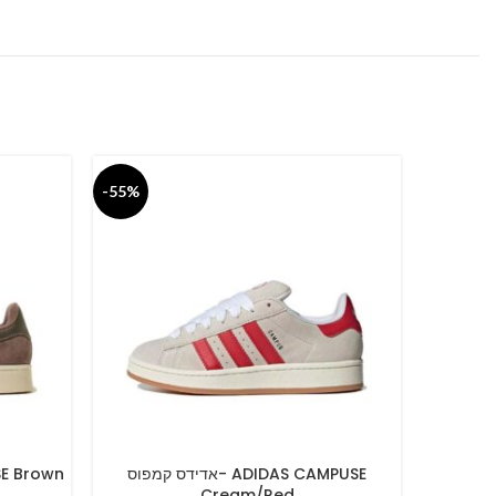
-55%
-55%
אדידס קמפוס- ADIDAS CAMPUSE
MPUSE Brown
SELECT OPTIONS
SELECT O
Cream/Red