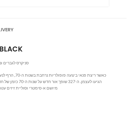
LIVERY
BLACK
סניקרס לגברים ונשים.
כאשר ריצת פ
הגיעו לעצמן. ה
והאמיתית, מיתוג ‘N’ מיושם א-סימטרי וסוליית זיזים עטופה בהשראת שבילים, ה-327 מספק לא פחות מאשר דמיון מחודש לחלוטין של מורשת הריצה