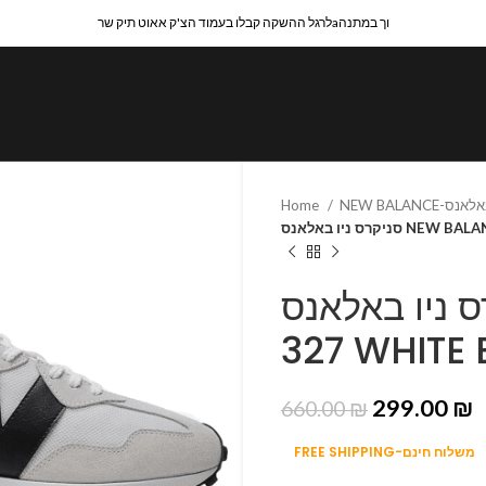
לרגל ההשקה קבלו בעמוד הצ'ק אאוט תיק שרaוך במתנה
Home
יקרס ניו באלאנס
סניקרס ניו באלאנס NE
327 WHITE
299.00
₪
660.00
₪
FREE SHIPPING-משלוח חינם