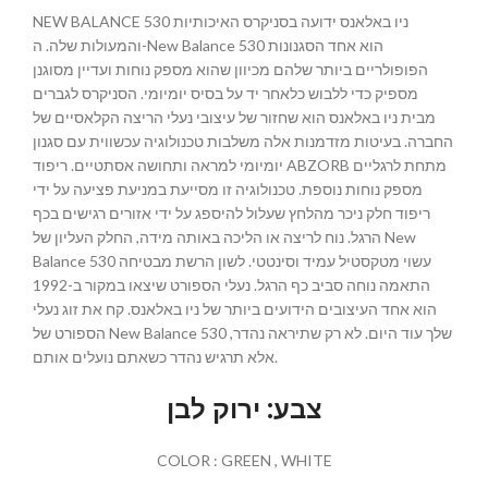
NEW BALANCE 530 ניו באלאנס ידועה בסניקרס האיכותיות
והמעולות שלה. ה-New Balance 530 הוא אחד הסגנונות
הפופולריים ביותר שלהם מכיוון שהוא מספק נוחות ועדיין מסוגנן
מספיק כדי ללבוש כלאחר יד על בסיס יומיומי. הסניקרס לגברים
מבית ניו באלאנס הוא שחזור של עיצובי נעלי הריצה הקלאסיים של
החברה. בעיטות מזדמנות אלה משלבות טכנולוגיה עכשווית עם סגנון
יומיומי למראה ותחושה אסתטיים. ריפוד ABZORB מתחת לרגליים
מספק נוחות נוספת. טכנולוגיה זו מסייעת במניעת פציעה על ידי
ריפוד חלק ניכר מהלחץ שעלול להיספג על ידי אזורים רגישים בכף
הרגל. נוח לריצה או הליכה באותה מידה, החלק העליון של New
Balance 530 עשוי מטקסטיל עמיד וסינטטי. לשון הרשת מבטיחה
התאמה נוחה סביב כף הרגל. נעלי הספורט שיצאו במקור ב-1992
הוא אחד העיצובים הידועים ביותר של ניו באלאנס. קח את זוג נעלי
הספורט של New Balance 530 שלך עוד היום. לא רק שתיראה נהדר,
אלא תרגיש נהדר כשאתם נועלים אותם.
צבע: ירוק לבן
COLOR : GREEN , WHITE