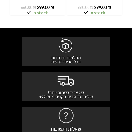
299.00
₪
299.00
₪
660.00
₪
660.00
₪
In stock
In stock