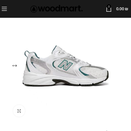
0
0.00
₪
Click to enlarge