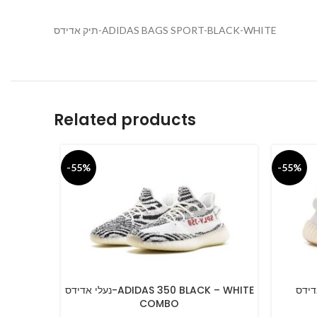
תיק אדידס-ADIDAS BAGS SPORT-BLACK-WHITE
Related products
-55%
-55%
נעלי אדידס-ADIDAS 350 BLACK – WHITE
SELECT OPTIONS
SELECT O
COMBO