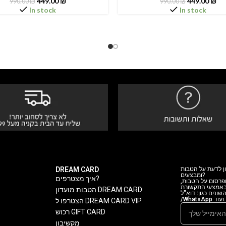
449.00
₪
449.00
₪
990.00
₪
990.00
₪
In stock
In stock
DREAM CARD
ן לדעת על הטבות
ומבצעים?
איך מצטרפים?
 ופרסום על הטבות
 באמצעי התקשורת
הטבות מועדון DREAM CARD
ה השונים כגון: דוא"ל
/WhatsApp ועוד.
הצטרפו ל DREAM CARD VIP
רכוש GIFT CARD
מקשיבון