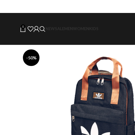
0
NEW
SALE
MEN
WOMEN
KIDS
-50%