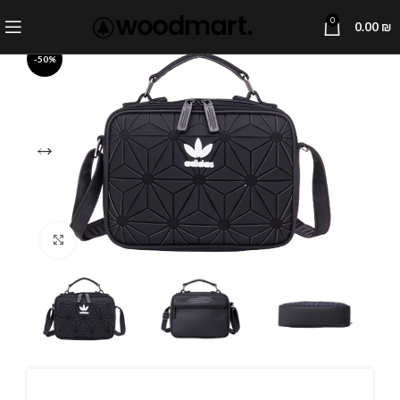
0
0.00
₪
-50%
Click to enlarge