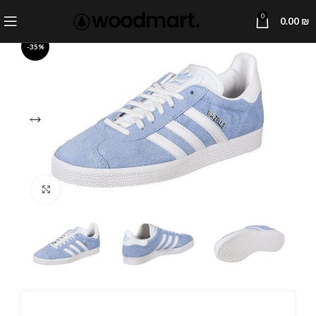
0
0.00
₪
-35%
Click to enlarge