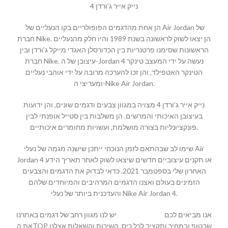
נייק אייר ג’ורדן 4
הן אחת מהדגמים הפופולריים בקו הנעליים של Air Jordan של
חברת Nike. הן יצאו לשוק לראשונה בשנת 1989 והיו חלק מהנעליים
הראשונות שסימנו פרטנריות בין הכדורסלן האגדי מייקל ג’ורדן ובין
חברת Nike. עיצובן של ה-Jordan 4 נעשה על ידי המעצב טינקר
הטינקר האטפילד, והן זכו להערכה מרובה על ידי אוהבי נעליים
ומעריצי ה-Nike Air Jordan.
נייק אייר ג’ורדן 4 מצויה במגוון צבעים ודגמים שונים, והן ידועות
בעיצובן האיכותי והמרשים. הן משלבות בין סטייל אופנתי לבין
פונקציונליות בצורה מושלמת, ועשויות מחומרים איכותיים.
שימו לב שבהתאם לזמן הנוכחי ייתכן שישנה מגמה של נעלי Air
Jordan 4 או תקנים עיצוביים חדשים שיצאו לשוק לאחר תאריך הידע
האחרון שלי בספטמבר 2021. כדאי לבדוק את הדגמים והצבעים
הזמינים בעולם ואצנו הדגמים המרהיבים והמיוחדים שלהם
והעדכנית ביותר של נעלי Nike Air Jordan 4.
יש לנו מגוון רחב של דגמים באתרנו
MALLSHOES
אנו מביאים לכם
את הTOP שבטופ ובמחיר ותקציב לכל כיס. השירות והשאלות אצלנו