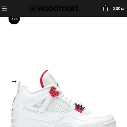
0
0.00
₪
-59%