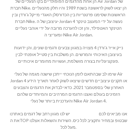
הן אחת מהדגמים הפופולריים בקו הנעליים של Air Jordan של
חברת Nike. הן יצאו לשוק לראשונה בשנת 1989 והיו חלק מהנעליים
הראשונות שסימנו פרטנריות בין הכדורסלן האגדי מייקל ג’ורדן ובין
חברת Nike. עיצובן של ה-Jordan 4 נעשה על ידי המעצב טינקר
הטינקר האטפילד, והן זכו להערכה מרובה על ידי אוהבי נעליים
ומעריצי ה-Nike Air Jordan.
נייק אייר ג’ורדן 4 מצויה במגוון צבעים ודגמים שונים, והן ידועות
בעיצובן האיכותי והמרשים. הן משלבות בין סטייל אופנתי לבין
פונקציונליות בצורה מושלמת, ועשויות מחומרים איכותיים.
שימו לב שבהתאם לזמן הנוכחי ייתכן שישנה מגמה של נעלי Air
Jordan 4 או תקנים עיצוביים חדשים שיצאו לשוק לאחר תאריך הידע
האחרון שלי בספטמבר 2021. כדאי לבדוק את הדגמים והצבעים
הזמינים בעולם ואצנו הדגמים המרהיבים והמיוחדים שלהם
והעדכנית ביותר של נעלי Nike Air Jordan 4.
אנו מביאים לכם
MALLSHOES
יש לנו מגוון רחב של דגמים באתרנו
את הTOP שבטופ ובמחיר ותקציב לכל כיס. השירות והשאלות אצלנו
מעל לכל.