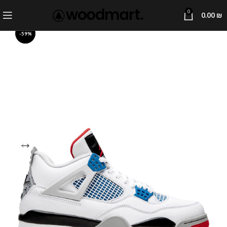
0
0.00
₪
-59%