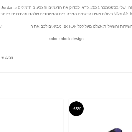
ים המרהיבים והמיוחדים שלהם והעדכנית ביותר של נעלי
יש לנו מגוון רחב של דגמים באתרנו
MALLSHOES
color : block design
צבע: עיצ
-55%