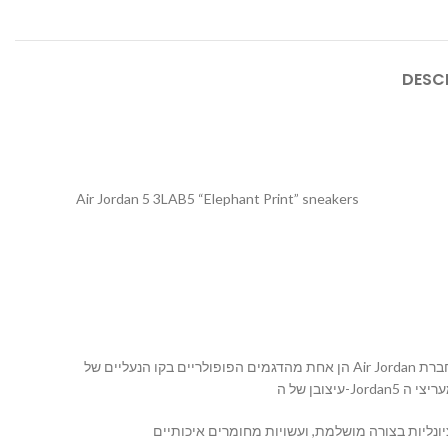
DESC
Air Jordan 5 3LAB5 “Elephant Print” sneakers
הן אחת מהדגמים הפופולריים בקו הנעליים של Air Jordan של חברת Nike. הן יצאו לשוק לראשונה בשנת 1989 והיו חלק מהנעליים הראשונות שסימנו פרטנריות בין הכדורסלן האגדי מייקל ג’ורדן ובין חברת Nike.