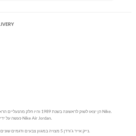
LIVERY
עיצובן של ה-Jordan5 נעשה על ידי המעצב טינקר הטינקר האטפילד, והן זכו להערכה מרובה על ידי אוהבי נעליים ומעריצי ה-Nike Air Jordan.
נייק אייר ג’ורדן 5 מצויה במגוון צבעים ודגמים שונים, והן ידועות בעיצובן האיכותי והמרשים. הן משלבות בין סטייל אופנתי לבין פונקציונליות בצורה מושלמת, ועשויות מחומרים איכותיים.