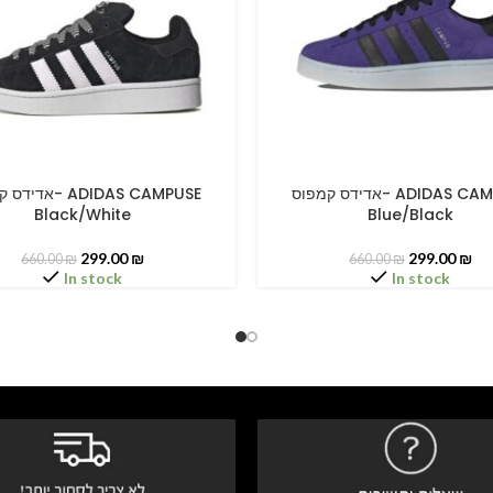
אדידס קמפוס- ADIDAS CAMPUSE
א- ADIDAS CAMPUSE
PTIONS
SELECT OPTIONS
Black/White
Blue/Black
299.00
₪
299.00
₪
660.00
₪
660.00
₪
In stock
In stock