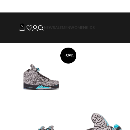
0
NEW
SALE
MEN
WOMEN
KIDS
-59%