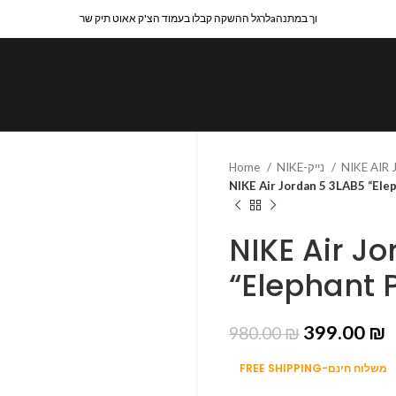
לרגל ההשקה קבלו בעמוד הצ'ק אאוט תיק שרaוך במתנה
Home
NIKE-נייק
NIKE AIR
NIKE Air Jordan 5 3LAB5 “Ele
NIKE Air J
“Elephant 
399.00
₪
980.00
₪
FREE SHIPPING-משלוח חינם