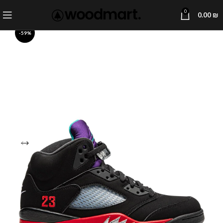
0
0.00
₪
-59%