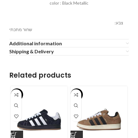
color : Black Metallic
צבע:
שחור מתכתי
Additional information
Shipping & Delivery
Related products
-55%
-55%
-5