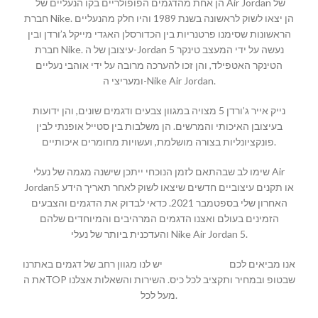
הן אחת מהדגמים הפופולריים בקו הנעליים של Air Jordan של
חברת Nike. הן יצאו לשוק לראשונה בשנת 1989 והיו חלק מהנעליים
הראשונות שסימנו פרטנריות בין הכדורסלן האגדי מייקל ג’ורדן ובין
חברת Nike. עיצובן של ה-Jordan 5 נעשה על ידי המעצב טינקר
הטינקר האטפילד, והן זכו להערכה מרובה על ידי אוהבי נעליים
ומעריצי ה-Nike Air Jordan.
נייק אייר ג’ורדן 5 מצויה במגוון צבעים ודגמים שונים, והן ידועות
בעיצובן האיכותי והמרשים. הן משלבות בין סטייל אופנתי לבין
פונקציונליות בצורה מושלמת, ועשויות מחומרים איכותיים.
שימו לב שבהתאם לזמן הנוכחי ייתכן שישנה מגמה של נעלי Air
Jordan5 או תקנים עיצוביים חדשים שיצאו לשוק לאחר תאריך הידע
האחרון שלי בספטמבר 2021. כדאי לבדוק את הדגמים והצבעים
הזמינים בעולם ואצנו הדגמים המרהיבים והמיוחדים שלהם
והעדכנית ביותר של נעלי Nike Air Jordan 5.
אנו מביאים לכם
MALLSHOES
יש לנו מגוון רחב של דגמים באתרנו
את הTOP שבטופ ובמחיר ותקציב לכל כיס. השירות והשאלות אצלנו
מעל לכל.