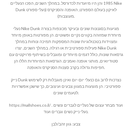
1985 והן היו מיועדות לכדורסל. במהלך השנים, הפכו הנעליים Nike
Dunk לאיקון בעולם הספורט, האופנה והסניקרס (נעלי ספורט
מעוצבות).
נעלי Nike Dunk מגיעות בסגנונות שונים ובעיקר מכונפות בצורה
מיוחדת שמזוהה בקווים נקיים ופשוטים. הן מפורטות באופן מיוחד
ומצוידות בטכנולוגיות שונות המספקות תמיכה ונוחות במהלך
פעילות ספורטיבית או רגילה. במהלך השנים, יצרו Nike Dunk
גרסאות שונות, כולל דגמים מיוחדים ומוגבלים בשיתוף פרויקטים עם
סטודיואים, מותגי אופנה ואמנים. הגרסאות המיוחדות הללו הן
חפיפות גדולה בקרב סצנות הסניקרס והאופנה.
נייק Dunk נצרכות לרוב גם כנעלי יום-יום ואינן מוגבלות רק לשימוש
ספורטיבי. הן מוצעות במגוון צבעים ועיצובים, כך שישנן אפשרויות
לטעמים שונים.
https://mallshoes.co.il/ ועוד מבחר עצום של נעליים לגברים ונשים .
נעלי נייק נשים וגברים ועוד.
צבע: גוון זהב/לבן