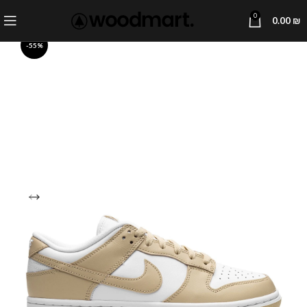
0
0.00
₪
-55%