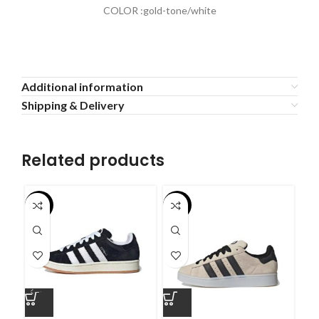
COLOR :gold-tone/white
Additional information
Shipping & Delivery
Related products
-55%
-55%
-5