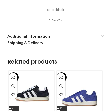
color :black
צבע שחור
Additional information
Shipping & Delivery
Related products
-55%
-55%
-5