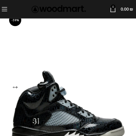
0
0.00
₪
-59%