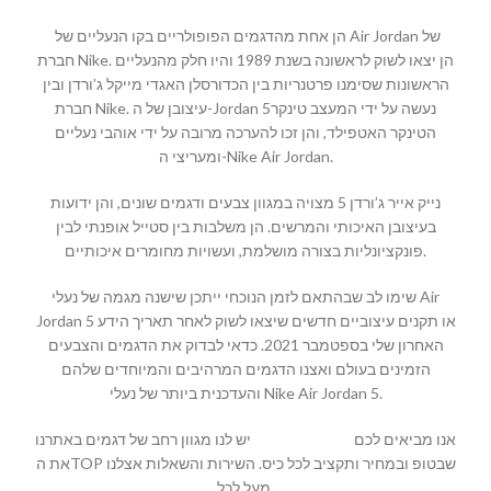
הן אחת מהדגמים הפופולריים בקו הנעליים של Air Jordan של
חברת Nike. הן יצאו לשוק לראשונה בשנת 1989 והיו חלק מהנעליים
הראשונות שסימנו פרטנריות בין הכדורסלן האגדי מייקל ג’ורדן ובין
חברת Nike. עיצובן של ה-Jordan 5נעשה על ידי המעצב טינקר
הטינקר האטפילד, והן זכו להערכה מרובה על ידי אוהבי נעליים
ומעריצי ה-Nike Air Jordan.
נייק אייר ג’ורדן 5 מצויה במגוון צבעים ודגמים שונים, והן ידועות
בעיצובן האיכותי והמרשים. הן משלבות בין סטייל אופנתי לבין
פונקציונליות בצורה מושלמת, ועשויות מחומרים איכותיים.
שימו לב שבהתאם לזמן הנוכחי ייתכן שישנה מגמה של נעלי Air
Jordan 5 או תקנים עיצוביים חדשים שיצאו לשוק לאחר תאריך הידע
האחרון שלי בספטמבר 2021. כדאי לבדוק את הדגמים והצבעים
הזמינים בעולם ואצנו הדגמים המרהיבים והמיוחדים שלהם
והעדכנית ביותר של נעלי Nike Air Jordan 5.
יש לנו מגוון רחב של דגמים באתרנו
MALLSHOES
אנו מביאים לכם
את הTOP שבטופ ובמחיר ותקציב לכל כיס. השירות והשאלות אצלנו
מעל לכל.