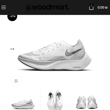
0
0.00
₪
-47%
Click to enlarge