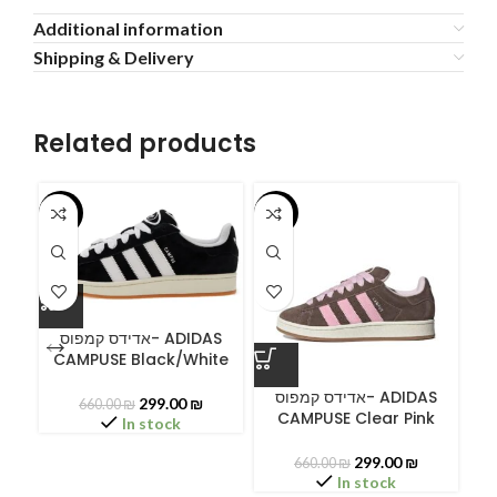
Additional information
Shipping & Delivery
Related products
-55%
-55%
-5
אדידס קמפוס- ADIDAS
CAMPUSE Black/White
ס
אדידס קמפוס- ADIDAS
299.00
₪
660.00
₪
CAMPUSE Clear Pink
C
In stock
299.00
₪
660.00
₪
In stock