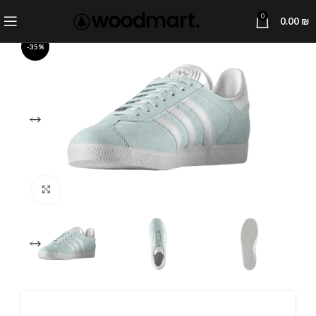
0
0.00
₪
-35%
Click to enlarge