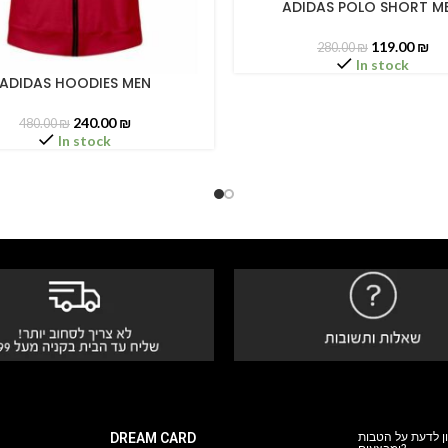
ADIDAS POLO SHORT M
SELECT OPTIONS
119.00
₪
280.00
₪
In stock
ADIDAS HOODIES MEN
PTIONS
240.00
₪
480.00
₪
In stock
DREAM CARD
ן לדעת על הטבות