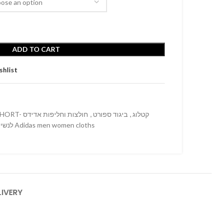
ADD TO CART
shlist
חולצות וחליפות אדידס
,
ביגוד ספורט
,
ADIDAS POLO SHORT- קטלוג
לנשים וגברים ועוד ביגוד ספורט קטלוג Adidas men women cloths
LIVERY