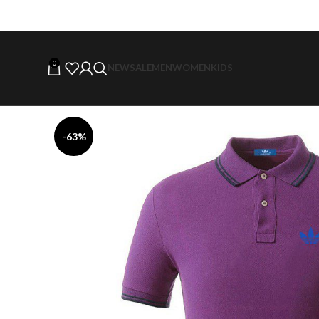
0
NEW
SALE
MEN
WOMEN
KIDS
-63%