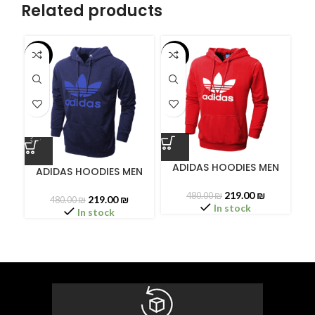
Related products
-54%
-54%
-6
ADIDAS HOODIES MEN
ADIDAS HOODIES MEN
AD
219.00
₪
480.00
₪
219.00
₪
480.00
₪
In stock
In stock