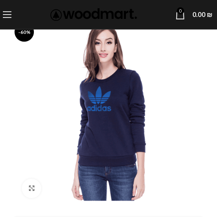
0
0.00
₪
-60%
Click to enlarge